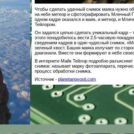
Чтобы сделать удачный снимок маяка нужно о
на небе метеор и сфотографировать Млечный П
одном кадре оказался и маяк, и метеор, и Мл
Тейлором.
Он задался целью сделать уникальный кадр – 
этого понадобилось вести 2.5-часовую покадро
сведением кадров в один чудесный снимок. «Ме
зеленый хвост. Башня маяка излучает по сторон
диагонали. Вместе они формируют в небе своео
В интернете Майк Тейлор подробно разъясняет 
снимок: называет марку фотоаппарата, перечи
процесс обработки снимка.
Источник -
planetanovosti.com