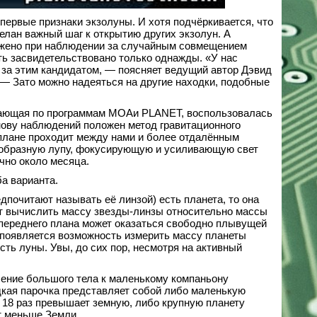
рвые признаки экзолуны. И хотя подчёркивается, что
елан важный шаг к открытию других экзолун. А
аружено при наблюдении за случайным совмещением
ть засвидетельствовано только однажды. «У нас
за этим кандидатом, — поясняет ведущий автор Дэвид
 — Зато можно надеяться на другие находки, подобные
тающая по программам MOAи PLANET, воспользовалась
нову наблюдений положен метод гравитационного
 плане проходит между нами и более отдалённым
оеобразную лупу, фокусирующую и усиливающую свет
чно около месяца.
а варианта.
дпочитают называть её линзой) есть планета, то она
ет вычислить массу звезды-линзы относительно массы
 переднего плана может оказаться свободно плывущей
да появляется возможность измерить массу планеты
сть луны. Увы, до сих пор, несмотря на активный
ение большого тела к маленькому компаньону
ладкая парочка представляет собой либо маленькую
в 18 раз превышает земную, либо крупную планету
т меньше Земли.