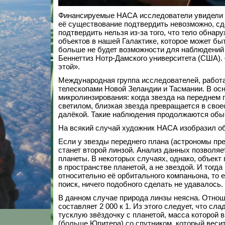
Финансируемые НАСА исследователи увидели пе
её существование подтвердить невозможно, сд
подтвердить нельзя из-за того, что тело обн
объектов в нашей Галактике, которое может бы
больше не будет возможности для наблюдений 
Беннеттиз Нотр-Дамского университета (США).
этой».
Международная группа исследователей, рабо
телескопами Новой Зеландии и Тасмании. В ос
микролинзирования: когда звезда на переднем
светилом, близкая звезда превращается в св
далёкой. Такие наблюдения продолжаются обы
На всякий случай художник НАСА изобразил об
Если у звезды переднего плана (астрономы пре
станет второй линзой. Анализ данных позволя
планеты. В некоторых случаях, однако, объект
в пространстве планетой, а не звездой. И тог
относительно её орбитального компаньона, то е
поиск, ничего подобного сделать не удавалось.
В данном случае природа линзы неясна. Отнош
составляет 2 000 к 1. Из этого следует, что с
тусклую звёздочку с планетой, масса которой 
(больше Юпитера) со спутником, который веси