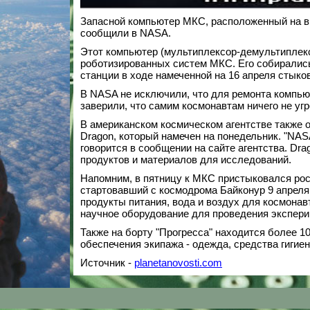
Запасной компьютер МКС, расположенный на вн
сообщили в NASA.
Этот компьютер (мультиплексор-демультиплек
роботизированных систем МКС. Его собирались
станции в ходе намеченной на 16 апреля стыков
В NASA не исключили, что для ремонта компью
заверили, что самим космонавтам ничего не угр
В американском космическом агентстве также 
Dragon, который намечен на понедельник. "NASA
говорится в сообщении на сайте агентства. Dr
продуктов и материалов для исследований.
Напомним, в пятницу к МКС пристыковался росс
стартовавший с космодрома Байконур 9 апреля,
продукты питания, вода и воздух для космонав
научное оборудование для проведения экспери
Также на борту "Прогресса" находится более 10
обеспечения экипажа - одежда, средства гиги
Источник -
planetanovosti.com