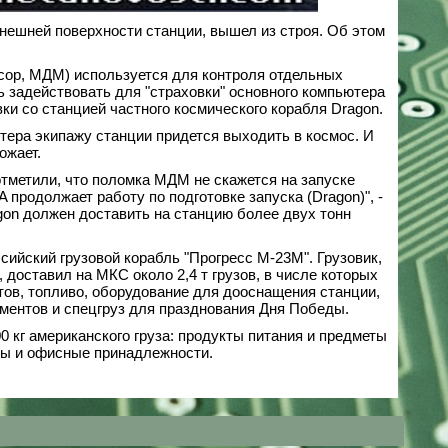
ешней поверхности станции, вышел из строя. Об этом
сор, МДМ) используется для контроля отдельных
 задействовать для "страховки" основного компьютера
ки со станцией частного космического корабля Dragon.
тера экипажу станции придется выходить в космос. И
ожает.
отметили, что поломка МДМ не скажется на запуске
 продолжает работу по подготовке запуска (Dragon)", -
agon должен доставить на станцию более двух тонн
ийский грузовой корабль "Прогресс М-23М". Грузовик,
 доставил на МКС около 2,4 т грузов, в числе которых
тов, топливо, оборудование для дооснащения станции,
ментов и спецгруз для празднования Дня Победы.
0 кг американского груза: продукты питания и предметы
ены и офисные принадлежности.