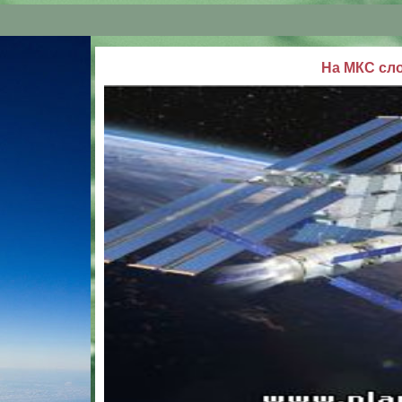
На МКС сл