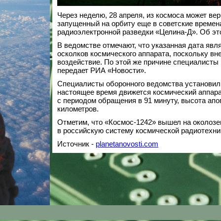
Через неделю, 28 апреля, из космоса может ве
запущенный на орбиту еще в советские времен
радиоэлектронной разведки «Целина-Д». Об эт
В ведомстве отмечают, что указанная дата яв
осколков космического аппарата, поскольку в
воздействие. По этой же причине специалисты 
передает РИА «Новости».
Специалисты оборонного ведомства установили
настоящее время движется космический аппарат
с периодом обращения в 91 минуту, высота апо
километров.
Отметим, что «Космос-1242» вышел на околозе
в российскую систему космической радиотехни
Источник -
planetanovosti.com