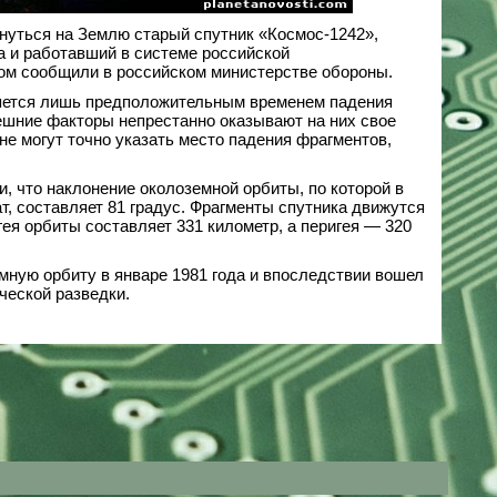
рнуться на Землю старый спутник «Космос-1242»,
а и работавший в системе российской
ом сообщили в российском министерстве обороны.
ляется лишь предположительным временем падения
нешние факторы непрестанно оказывают на них свое
не могут точно указать место падения фрагментов,
, что наклонение околоземной орбиты, по которой в
, составляет 81 градус. Фрагменты спутника движутся
гея орбиты составляет 331 километр, а перигея — 320
мную орбиту в январе 1981 года и впоследствии вошел
ческой разведки.